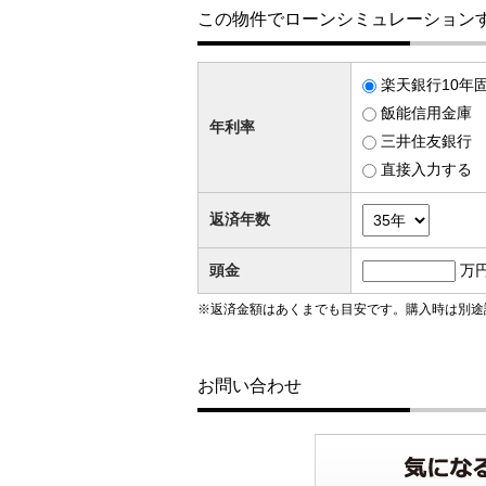
この物件でローンシミュレーション
楽天銀行10年固
飯能信用金庫 変
年利率
三井住友銀行 変
直接入力する
返済年数
頭金
万
※返済金額はあくまでも目安です。購入時は別途
お問い合わせ