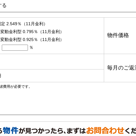
する
定 2.549％（11月金利）
動金利型 0.795％（11月金利）
物件価格
動金利型 0.925％（11月金利）
％
毎月のご返
円
諸費用が必要です。