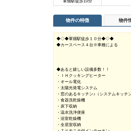
軍畑駅徒歩10分
物件の特徴
物件
◆◇◆軍畑駅徒歩１０分◆◇◆
◆カースペース４台※車種による
◆あると嬉しい設備多数！！
・ＩＨクッキングヒーター
・オール電化
・太陽光発電システム
・窓のあるキッチン♪（システムキッチ
・食器洗乾燥機
・床下収納
・温水洗浄便座
・浴室乾燥機
・全居室収納
・ＴＶモニタ付インターホン