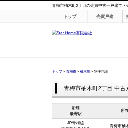
青梅市柚木町2丁目の売買中古一戸建て・売家・
トップ
売買戸建
トップ
>
青梅市
>
柚木町
>
物件詳細
青梅市柚木町2丁目 中古
沿線
所
最寄駅
JR青梅線
青梅市柚