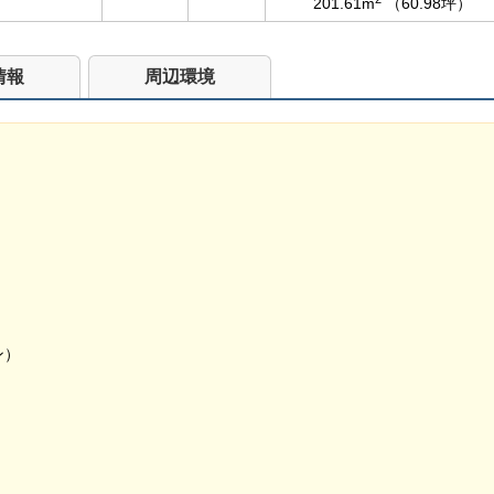
201.61m
（60.98坪）
情報
周辺環境
ン）