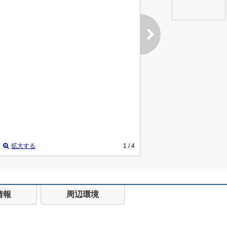
拡大する
1
/ 4
情報
周辺環境