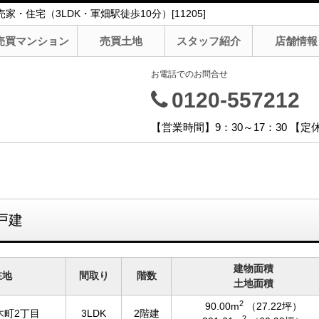
住宅（3LDK・軍畑駅徒歩10分）[11205]
売買マンション
売買土地
スタッフ紹介
店舗情報
お電話でのお問合せ
0120-557212
【営業時間】9：30～17：30 【
戸建
建物面積
在地
間取り
階数
土地面積
2
90.00m
（27.22坪）
木町2丁目
3LDK
2階建
2