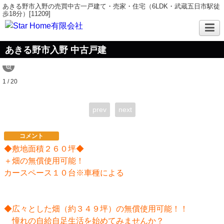
あきる野市入野の売買中古一戸建て・売家・住宅（6LDK・武蔵五日市駅徒
歩18分）[11209]
あきる野市入野 中古戸建
1 / 20
prev
next
コメント
◆敷地面積２６０坪◆
＋畑の無償使用可能！
カースペース１０台※車種による
◆広々とした畑（約３４９坪）の無償使用可能！！
憧れの自給自足生活を始めてみませんか？