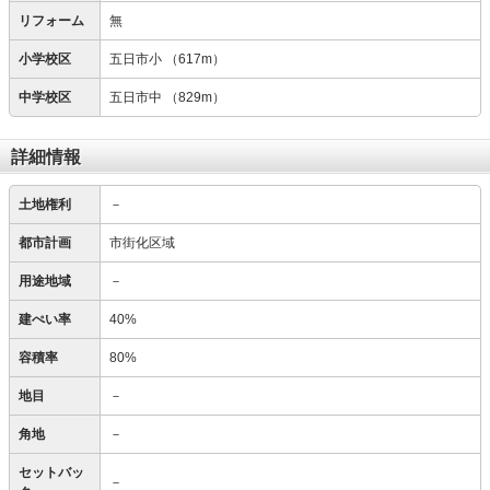
リフォーム
無
小学校区
五日市小
（617m）
中学校区
五日市中
（829m）
詳細情報
土地権利
－
都市計画
市街化区域
用途地域
－
建ぺい率
40%
容積率
80%
地目
－
角地
－
セットバッ
－