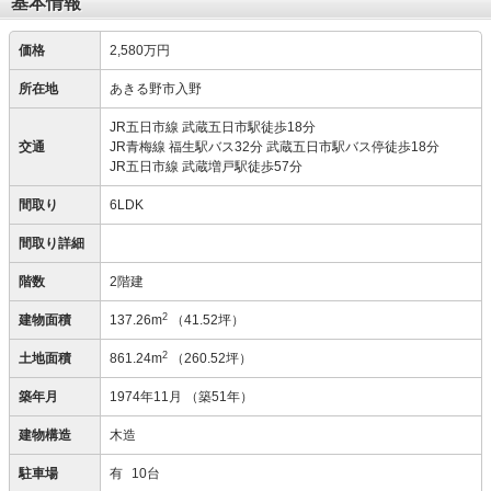
基本情報
価格
2,580万円
所在地
あきる野市入野
JR五日市線 武蔵五日市駅徒歩18分
交通
JR青梅線 福生駅バス32分 武蔵五日市駅バス停徒歩18分
JR五日市線 武蔵増戸駅徒歩57分
間取り
6LDK
間取り詳細
階数
2階建
2
建物面積
137.26m
（41.52坪）
2
土地面積
861.24m
（260.52坪）
築年月
1974年11月
（築51年）
建物構造
木造
駐車場
有
10台