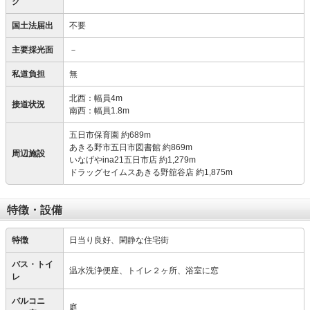
ク
国土法届出
不要
主要採光面
－
私道負担
無
北西：幅員4m
接道状況
南西：幅員1.8m
五日市保育園 約689m
あきる野市五日市図書館 約869m
周辺施設
いなげやina21五日市店 約1,279m
ドラッグセイムスあきる野舘谷店 約1,875m
特徴・設備
特徴
日当り良好、閑静な住宅街
バス・トイ
温水洗浄便座、トイレ２ヶ所、浴室に窓
レ
バルコニ
庭