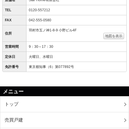
店舗名
Star Home有限会社
TEL
0120-557212
FAX
042-555-0580
羽村市五ノ神1-8-9 小野ビル4F
住所
地図を表示
営業時間
9：30～17：30
定休日
火曜日、水曜日
免許番号
東京都知事（6）第077892号
メニュー
トップ
売買戸建