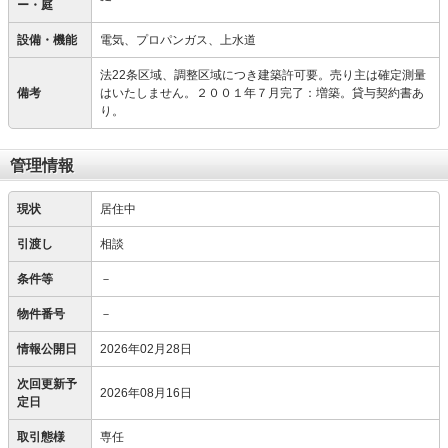
ー・庭
設備・機能
電気、プロパンガス、上水道
法22条区域、調整区域につき建築許可要。売り主は確定測量
備考
はいたしません。２００１年７月完了：増築。貸与契約書あ
り。
管理情報
現状
居住中
引渡し
相談
条件等
－
物件番号
－
情報公開日
2026年02月28日
次回更新予
2026年08月16日
定日
取引態様
専任