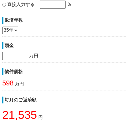
％
直接入力する
返済年数
頭金
万円
物件価格
598
万円
毎月のご返済額
21,535
円