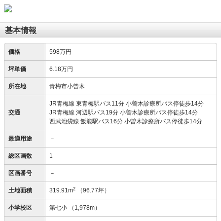
基本情報
価格
598万円
坪単価
6.18万円
所在地
青梅市小曾木
JR青梅線 東青梅駅バス11分 小曽木診療所バス停徒歩14分
交通
JR青梅線 河辺駅バス19分 小曽木診療所バス停徒歩14分
西武池袋線 飯能駅バス16分 小曽木診療所バス停徒歩14分
最適用途
－
総区画数
1
区画番号
－
2
土地面積
319.91m
（96.77坪）
小学校区
第七小
（1,978m）