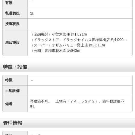
－
有無
私道負担
無
接道状況
（金融機関）小曽木郵便 約1,821m
（ドラッグストア）ドラッグセイムス青梅藤橋店 約4,000m
周辺施設
（スーパー）オザムバリュー野上店 約3,611m
（公園）青梅市花木園 約643m
特徴・設備
特徴
－
土地設備
再建築不可。 上物有（７４．５２ｍ２）。築年数詳細不
備考
明。
管理情報