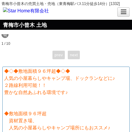
青梅市小曾木の売買土地・売地（東青梅駅バス11分徒歩14分）[1332]
青梅市小曾木 土地
1 / 10
prev
next
◆◇◆敷地面積９６坪超◆◇◆
人気の小屋暮らしやキャンプ場、ドックランなどに♪
２路線利用可能！！
豊かな自然あふれる環境です♪
◆敷地面積９６坪超
資材置き場、
人気の小屋暮らしやキャンプ場所にもおススメ♪