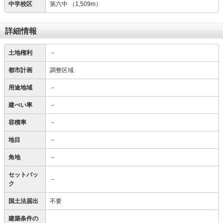
中学校区
第六中
（1,509m）
詳細情報
土地権利
－
都市計画
調整区域
用途地域
－
建ぺい率
－
容積率
－
地目
－
角地
－
セットバッ
－
ク
国土法届出
不要
建築条件の