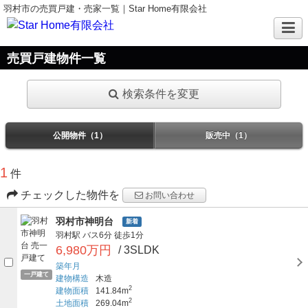
羽村市の売買戸建・売家一覧｜Star Home有限会社
売買戸建物件一覧
検索条件を変更
公開物件（1）
販売中（1）
1
件
チェックした物件を
お問い合わせ
羽村市神明台
新着
羽村駅
バス6分
徒歩1分
6,980万円
/ 3SLDK
築年月
一戸建て
建物構造
木造
2
建物面積
141.84m
2
土地面積
269.04m