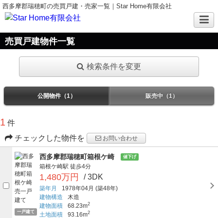
西多摩郡瑞穂町の売買戸建・売家一覧｜Star Home有限会社
売買戸建物件一覧
検索条件を変更
公開物件（1）
販売中（1）
1
件
チェックした物件を
お問い合わせ
西多摩郡瑞穂町箱根ケ崎
値下げ
箱根ケ崎駅
徒歩4分
1,480万円
/ 3DK
築年月
1978年04月
(築48年)
建物構造
木造
2
建物面積
68.23m
一戸建て
2
土地面積
93.16m