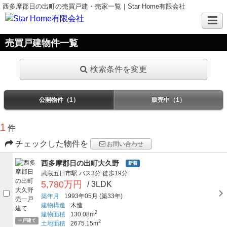
西多摩郡日の出町の売買戸建・売家一覧｜Star Home有限会社
売買戸建物件一覧
検索条件を変更
公開物件（1）
販売中（1）
1
件
チェックした物件を
お問い合わせ
西多摩郡日の出町大久野
新着
武蔵五日市駅
バス3分
徒歩19分
5,780万円
/ 3LDK
築年月
1993年05月
(築33年)
建物構造
木造
2
建物面積
130.08m
一戸建て
2
土地面積
2675.15m