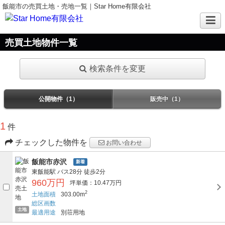
飯能市の売買土地・売地一覧｜Star Home有限会社
売買土地物件一覧
検索条件を変更
公開物件（1）
販売中（1）
1
件
チェックした物件を
お問い合わせ
飯能市赤沢
新着
東飯能駅
バス28分
徒歩2分
960万円
坪単価：10.47万円
2
土地面積
303.00m
総区画数
土地
最適用途
別荘用地