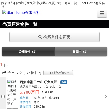
西多摩郡日の出町大久野中校区の売買戸建・売家一覧｜Star Home有限会
社
売買戸建物件一覧
検索条件を変更
公開物件（1）
販売中（1）
1
件
チェックした物件を
お問い合わせ
西多摩郡日の出町大久野
新着
武蔵五日市駅
バス3分
徒歩19分
5,780万円
/ 3LDK
築年月
1993年05月
(築33年)
建物構造
木造
2
建物面積
130.08m