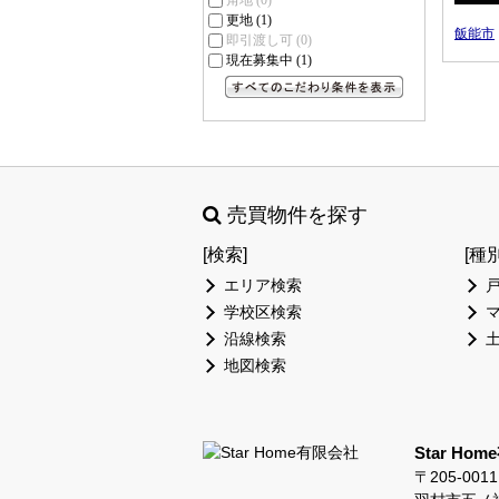
角地
(0)
更地
(1)
飯能市
即引渡し可
(0)
現在募集中
(1)
すべてのこだわり条件を見る
売買物件を探す
[検索]
[種
エリア検索
学校区検索
沿線検索
地図検索
Star Ho
〒205-0011