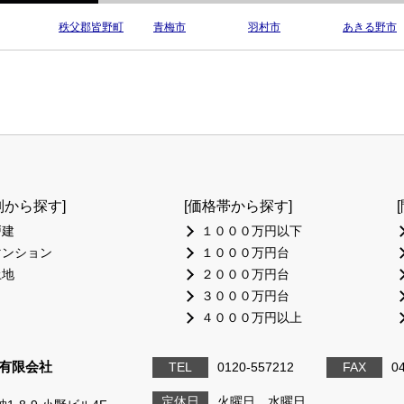
秩父郡皆野町
青梅市
羽村市
あきる野市
別から探す]
[価格帯から探す]
戸建
１０００万円以下
マンション
１０００万円台
土地
２０００万円台
３０００万円台
４０００万円以上
me有限会社
TEL
0120-557212
FAX
0
定休日
火曜日、水曜日