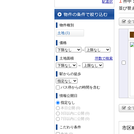
1
件中 
駅選択
並び替
全
物件の条件で絞り込む
物件種別
土地 (1)
売
価格
～
土地面積
坪数で検索
～
駅からの徒歩
バス停からの時間を含む
情報公開日
指定なし
全
本日公開
(0)
3日以内に公開
(0)
7日以内に公開
(0)
こだわり条件
市区