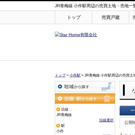
JR青梅線 小作駅周辺の売買土地・売地一覧｜
トップ
売買戸建
トップ
>
小作駅
>
JR青梅線 小作駅周辺の売買土
地域から探す
沿線・駅から探す
沿線
JR青梅線
一覧で
沿線選択
公開
駅
小作