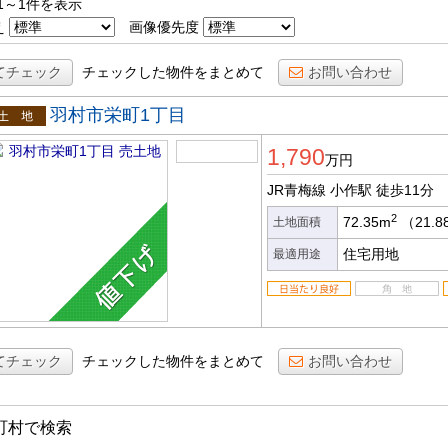
1～1件を表示
え
画像優先度
てチェック
チェックした物件をまとめて
お問い合わせ
羽村市栄町1丁目
土地
1,790
万円
JR青梅線 小作駅
徒歩11分
2
72.35m
（21.
土地面積
住宅用地
最適用途
てチェック
チェックした物件をまとめて
お問い合わせ
町村で検索