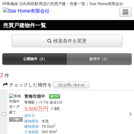
JR青梅線 日向和田駅周辺の売買戸建・売家一覧｜Star Home有限会社
売買戸建物件一覧
検索条件を変更
公開物件（2）
販売中（2）
2
件
チェックした物件を
お問い合わせ
青梅市畑中
値下げ
青梅駅
バス7分
徒歩1分
3,500万円
/ 4K
築年月
一戸建て
建物構造
木造
2
建物面積
79.31m
2
土地面積
344.30m