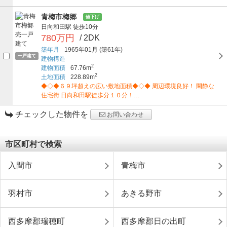
青梅市梅郷
値下げ
日向和田駅
徒歩10分
780万円
/ 2DK
築年月
1965年01月
(築61年)
一戸建て
建物構造
2
建物面積
67.76m
2
土地面積
228.89m
◆◇◆６９坪超えの広い敷地面積◆◇◆ 周辺環境良好！ 閑静な
住宅街 日向和田駅徒歩分１０分！…
チェックした物件を
お問い合わせ
市区町村で検索
入間市
青梅市
羽村市
あきる野市
西多摩郡瑞穂町
西多摩郡日の出町